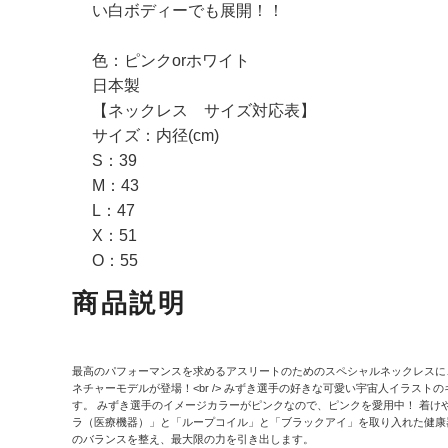
い白ボディーでも展開！！
色：ピンクorホワイト
日本製
【ネックレス サイズ対応表】
サイズ：内径(cm)
S：39
M：43
L：47
X：51
O：55
商品説明
最高のパフォーマンスを求めるアスリートのためのスペシャルネックレスに、
ネチャーモデルが登場！<br /> みずき選手の好きな可愛い宇宙人イラス
す。 みずき選手のイメージカラーがピンクなので、ピンクを愛用中！ 着け
ラ（医療機器）」と「ループコイル」と「ブラックアイ」を取り入れた健康
のバランスを整え、最大限の力を引き出します。