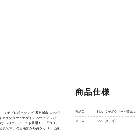
商品仕様
製品名:
Slico×女子ボクサー・
 女子プロボクシング-晝田瑞希- のシグ
トのキャラクターのデザインネックレスで
メーカー:
ZAAP[ザップ]
やすい白ボディーでも展開！！ 「コリド
器具です。有害電流から身を守り、心身