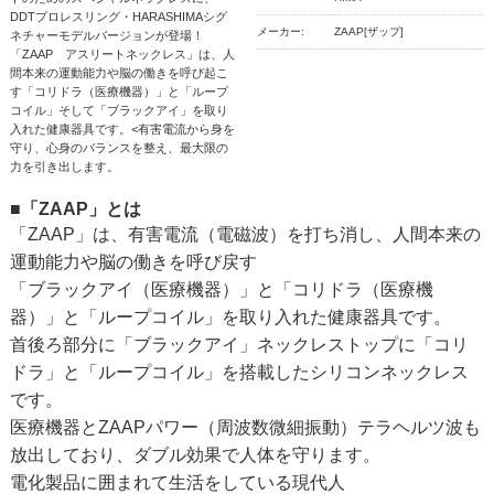
DDTプロレスリング・HARASHIMAシグ
メーカー:
ZAAP[ザップ]
ネチャーモデルバージョンが登場！
「ZAAP アスリートネックレス」は、人
間本来の運動能力や脳の働きを呼び起こ
す「コリドラ（医療機器）」と「ループ
コイル」そして「ブラックアイ」を取り
入れた健康器具です。<有害電流から身を
守り、心身のバランスを整え、最大限の
力を引き出します。
■「ZAAP」とは
「ZAAP」は、有害電流（電磁波）を打ち消し、人間本来の
運動能力や脳の働きを呼び戻す
「ブラックアイ（医療機器）」と「コリドラ（医療機
器）」と「ループコイル」を取り入れた健康器具です。
首後ろ部分に「ブラックアイ」ネックレストップに「コリ
ドラ」と「ループコイル」を搭載したシリコンネックレス
です。
医療機器とZAAPパワー（周波数微細振動）テラヘルツ波も
放出しており、ダブル効果で人体を守ります。
電化製品に囲まれて生活をしている現代人